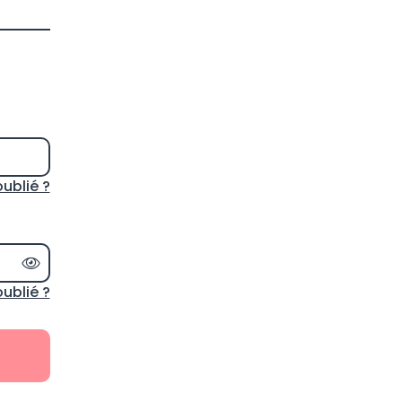
oublié ?
Afficher le mot de passe
ublié ?