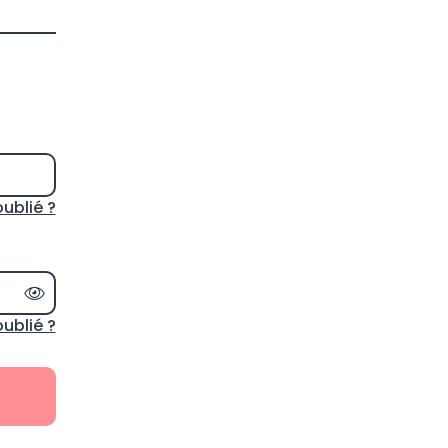
oublié ?
Afficher le mot de passe
ublié ?