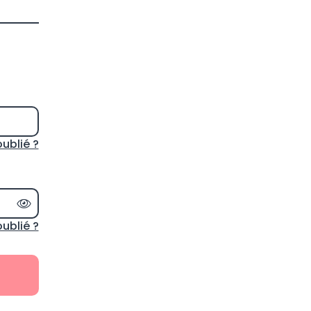
oublié ?
Afficher le mot de passe
ublié ?