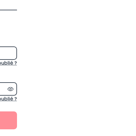
oublié ?
Afficher le mot de passe
ublié ?