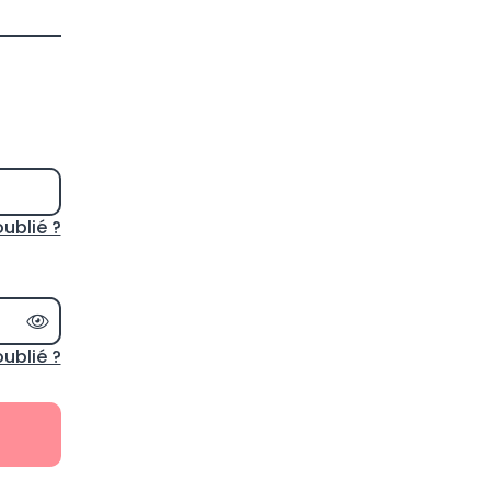
oublié ?
Afficher le mot de passe
ublié ?