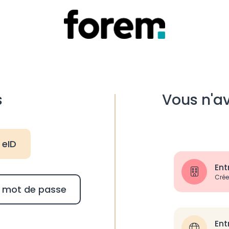
s
Vous n'a
 eID
Ent
Crée
et mot de passe
Ent