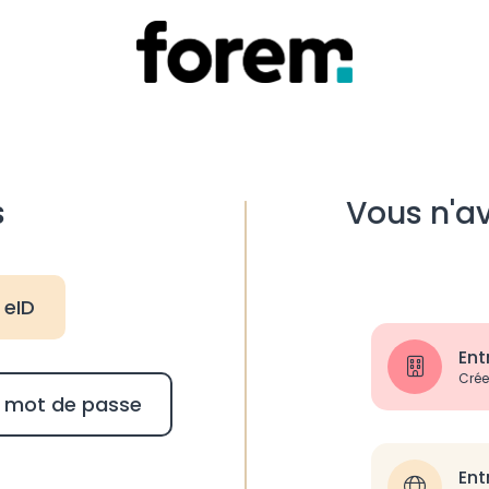
s
Vous n'a
 eID
Ent
Crée
et mot de passe
Ent